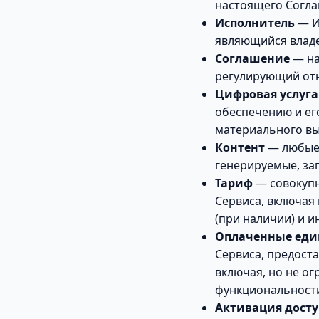
настоящего Согла
Исполнитель
— И
являющийся владе
Соглашение
— на
регулирующий отн
Цифровая услуга
обеспечению и ег
материального в
Контент
— любые 
генерируемые, за
Тариф
— совокупн
Сервиса, включая
(при наличии) и 
Оплаченные ед
Сервиса, предост
включая, но не ог
функциональност
Активация досту