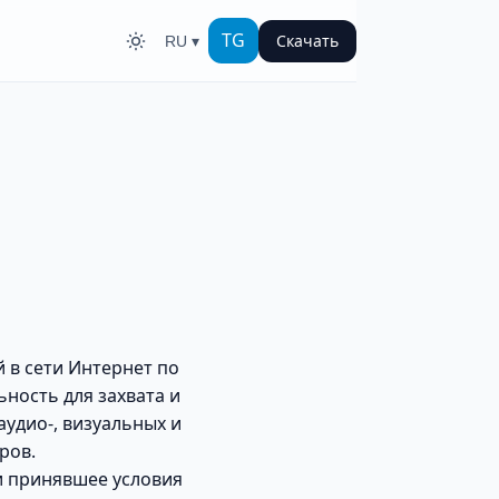
TG
Скачать
RU ▾
 в сети Интернет по
ность для захвата и
аудио-, визуальных и
ров.
и принявшее условия