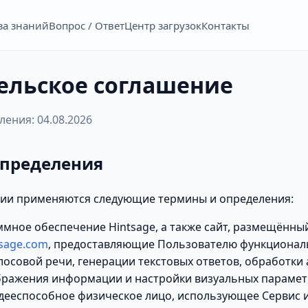
за знаний
Вопрос / Ответ
Центр загрузок
Контакты
ельское соглашение
ения: 04.08.2026
определения
ии применяются следующие термины и определения:
ное обеспечение Hintsage, а также сайт, размещённый
tsage.com
, предоставляющие Пользователю функциональ
осовой речи, генерации текстовых ответов, обработки 
бражения информации и настройки визуальных парамет
ееспособное физическое лицо, использующее Сервис 