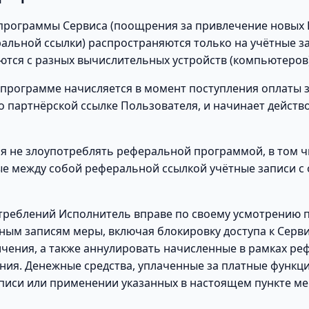
программы Сервиса (поощрения за привлечение новых 
льной ссылки) распространяются только на учётные з
ются с разных вычислительных устройств (компьютеров)
программе начисляется в момент поступления оплаты за
 партнёрской ссылке Пользователя, и начинает действо
я не злоупотреблять реферальной программой, в том чи
е между собой реферальной ссылкой учётные записи с 
треблений Исполнитель вправе по своему усмотрению 
ым записям меры, включая блокировку доступа к Серви
ичения, а также аннулировать начисленные в рамках р
ия. Денежные средства, уплаченные за платные функци
писи или применении указанных в настоящем пункте ме