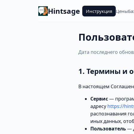
Hintsage
Инструкция
Цены
Ба
Пользоват
Дата последнего обновл
1. Термины и 
В настоящем Соглашен
Сервис
— программ
адресу
https://hin
распознавания гол
иных данных, ото
Пользователь
— д