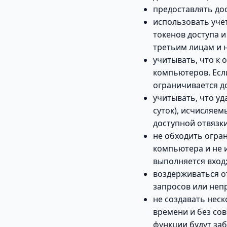
предоставлять до
использовать учё
токенов доступа и
третьим лицам и 
учитывать, что к
компьютеров. Если
ограничивается д
учитывать, что уд
суток), исчисляе
доступной отвязк
не обходить огра
компьютера и не 
выполняется вход
воздерживаться о
запросов или непр
не создавать нес
времени и без со
функции будут за