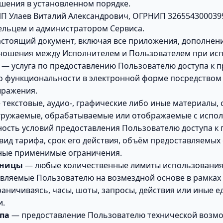
шения в установленном порядке.
П Улаев Виталий Александрович, ОГРНИП 3265543000399
льцем и администратором Сервиса.
стоящий документ, включая все приложения, дополнени
ошения между Исполнителем и Пользователем при исп
— услуга по предоставлению Пользователю доступа к 
о функциональности в электронной форме посредством
ыражения.
текстовые, аудио-, графические либо иные материалы, 
гружаемые, обрабатываемые или отображаемые с испол
ость условий предоставления Пользователю доступа к
 вид тарифа, срок его действия, объём предоставляемы
иные применимые ограничения.
иницы
— любые количественные лимиты использования
авляемые Пользователю на возмездной основе в рамках
раничиваясь, часы, шоты, запросы, действия или иные 
и.
па
— предоставление Пользователю технической возм