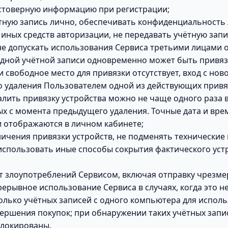
стоверную информацию при регистрации;
тную запись лично, обеспечивать конфиденциальность 
 иных средств авторизации, не передавать учётную запи
не допускать использования Сервиса третьими лицами 
 одной учётной записи одновременно может быть привяз
 свободное место для привязки отсутствует, вход с но
о удаления Пользователем одной из действующих привя
алить привязку устройства можно не чаще одного раза в
мых с момента предыдущего удаления. Точные дата и вр
и отображаются в личном кабинете;
ничения привязки устройств, не подменять технически
использовать иные способы сокрытия фактического устр
;
т злоупотреблений Сервисом, включая отправку чрезме
ерывное использование Сервиса в случаях, когда это не
колько учётных записей с одного компьютера для испол
вершения покупок; при обнаружении таких учётных запи
блокированы.