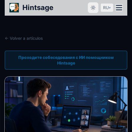
Hintsage
RU
▾
← Volver a artículos
Проходите собеседования с ИИ помощником
Hintsage