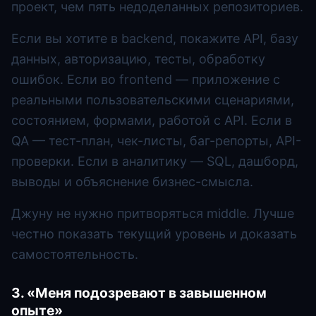
проект, чем пять недоделанных репозиториев.
Если вы хотите в backend, покажите API, базу
данных, авторизацию, тесты, обработку
ошибок. Если во frontend — приложение с
реальными пользовательскими сценариями,
состоянием, формами, работой с API. Если в
QA — тест-план, чек-листы, баг-репорты, API-
проверки. Если в аналитику — SQL, дашборд,
выводы и объяснение бизнес-смысла.
Джуну не нужно притворяться middle. Лучше
честно показать текущий уровень и доказать
самостоятельность.
3. «Меня подозревают в завышенном
опыте»