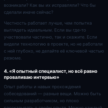
возникали? Как вы их исправляли? Что бы
сделали иначе сейчас?
Честность работает лучше, чем попытка
выглядеть идеальным. Если вы где-то
участвовали частично, так и скажите. Если
видели технологию в проекте, но не работали
с ней глубоко, не делайте её ключевой частью
резюме.
4. «Я опытный специалист, но всё равно
проваливаю интервью»
Опыт работы и навык прохождения
собеседований — разные вещи. Можно быть
сильным разработчиком, но плохо
рассказывать о своём опыте. Можно каждый