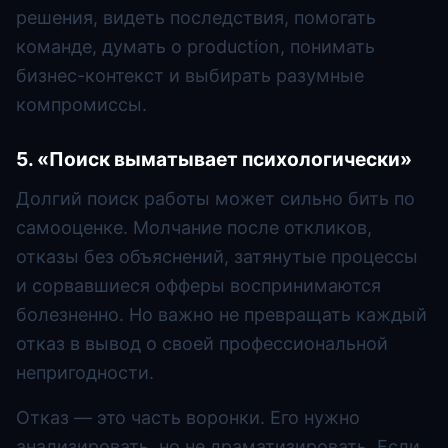
решения, видеть последствия, помогать
команде, думать о production, понимать
бизнес-контекст и выбирать разумные
компромиссы.
5. «Поиск выматывает психологически»
Долгий поиск работы может сильно бить по
самооценке. Молчание после откликов,
отказы без объяснений, затянутые процессы
и сорвавшиеся офферы воспринимаются
болезненно. Но важно не превращать каждый
отказ в вывод о своей профессиональной
непригодности.
Отказ — это часть воронки. Его нужно
анализировать, но не драматизировать. Если