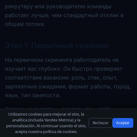
рекрутеру или руководителю команды
работает лучше, чем стандартный отклик в
общем потоке.
Этап 1. Первичный скрининг
На первичном скрининге работодатель не
изучает вас глубоко. Он быстро проверяет
соответствие вакансии: роль, стек, опыт,
зарплатные ожидания, формат работы, город,
язык, тип занятости.
Задача кандидата — сделать так, чтобы
Utilizamos cookies para mejorar el sitio, la
нужная информация была видна сразу. Если в
analítica (incluida Yandex Metrica) y la
Rechazar
Aceptar
personalización. Al continuar usando el sitio,
вакансии требуется Java, Spring, PostgreSQL и
acepta nuestra política de cookies.
Kafka, а у вас этот опыт есть, он должен быть