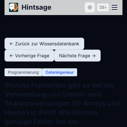
Hintsage
DE
▾
← Zurück zur Wissensdatenbank
← Vorherige Frage
Nächste Frage →
Programmierung
Dateningenieur
Welche Feinheiten gibt es bei der
Verwendung von Listen- und
Skalarzuweisungen für Arrays und
Hashes in Perl? Wie können
gängige Fehler bei der