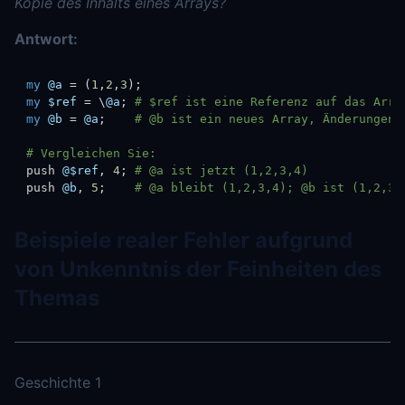
Kopie des Inhalts eines Arrays?
Antwort:
my
@a
=
(
1
,
2
,
3
)
;
my
$ref
=
\
@a
;
# $ref ist eine Referenz auf das Arra
my
@b
=
@a
;
# @b ist ein neues Array, Änderungen 
# Vergleichen Sie:
push 
@$ref
,
4
;
# @a ist jetzt (1,2,3,4)
push 
@b
,
5
;
# @a bleibt (1,2,3,4); @b ist (1,2,3,
Beispiele realer Fehler aufgrund
von Unkenntnis der Feinheiten des
Themas
Geschichte 1