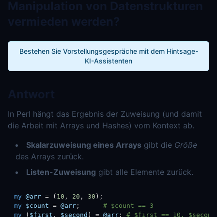
Manipulation von Datenstrukturen
vermieden werden?
Bestehen Sie Vorstellungsgespräche mit dem Hintsage-
KI-Assistenten
Antwort
In Perl hängt das Ergebnis der Zuweisung (und damit
die Arbeit mit Arrays und Hashes) vom Kontext ab.
Skalarzuweisung eines Arrays
gibt die
Größe
des Arrays zurück.
Listen-Zuweisung
gibt alle Elemente zurück.
my
@arr
=
(
10
,
20
,
30
)
;
my
$count
=
@arr
;
# $count == 3
my
(
$first
,
$second
)
=
@arr
;
# $first == 10, $second