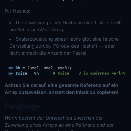
Für Hashes:
Die Zuweisung eines Hashs an eine Liste erstellt
ein Schlüssel/Wert-Array.
Skalarzuweisung eines Hashs gibt eine falsche
Darstellung zurück ("Größe des Hashs") — aber
nicht einfach die Anzahl der Paare!
my
%h
=
(
a
=>
1
,
 b
=>
2
,
 c
=>
3
)
;
my
$size
=
%h
;
# $size == 3 in modernen Perl-Ver
Achten Sie darauf, eine gesamte Referenz auf ein
Array zuzuweisen, anstatt den Inhalt zu kopieren!
Fangfrage
Worin besteht der Unterschied zwischen der
Zuweisung eines Arrays an eine Referenz und der