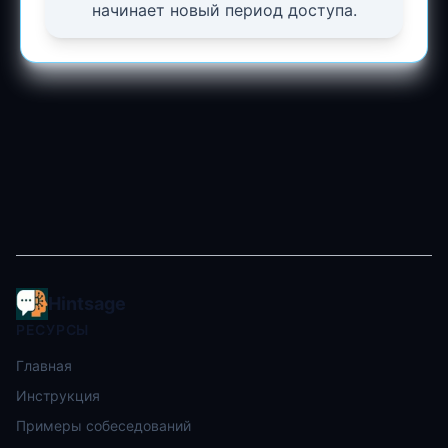
начинает новый период доступа.
Hintsage
РЕСУРСЫ
Главная
Инструкция
Примеры собеседований