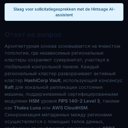
Slaag voor sollicitatiegesprekken met de Hintsage AI-
assistent
Ответ на вопрос
Архитектурная основа основывается на ячеистом
топологии, где независимые региональные
кластеры сохраняют суверенитет, участвуя в
глобальной контрольной панели. Каждый
региональный кластер разворачивает активный
кластер
HashiCorp Vault
, использующий консенсус
Raft
для локальной репликации состояния
машины, поддерживаемый сертифицированными
модулями
HSM
уровня
FIPS 140-2 Level 3
, такими
как
Thales Luna
или
AWS CloudHSM
.
Синхронизация метаданных между регионами
осуществляется с помощью типов данных,