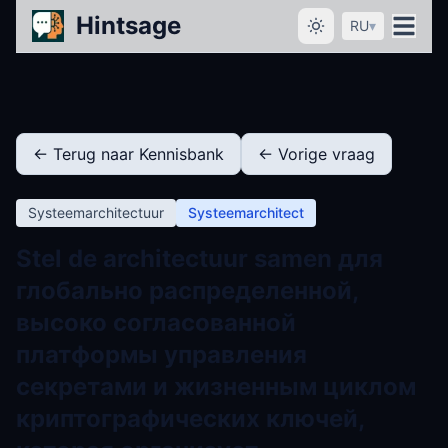
Hintsage
RU
▾
← Terug naar Kennisbank
← Vorige vraag
Systeemarchitectuur
Systeemarchitect
Stel de architectuur samen для
глобально распределенной,
высоко согласованной
платформы управления
секретами и жизненным циклом
криптографических ключей,