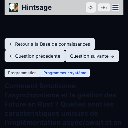
Hintsage
FR
▾
← Retour à la Base de connaissances
← Question précédente
Question suivante →
Programmation
Programmeur système
Comment fonctionne
l'asynchronisme et la gestion des
Future en Rust ? Quelles sont les
caractéristiques uniques de
l'implémentation async/await et en