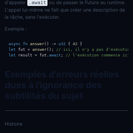
d'appeler
ou de passer le Future au runtime.
.await
L'appel lui-même ne fait que créer une description de
la tâche, sans l'exécuter.
Exemple :
async
fn
answer
(
)
->
u32
{
42
}
let
 fut 
=
answer
(
)
;
// ici, il n'y a pas d'exécution
let
 result 
=
 fut
.
await
;
// l'exécution commence ici
Exemples d'erreurs réelles
dues à l'ignorance des
subtilités du sujet
Histoire