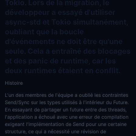
Tokio. Lors de la migration, le
développeur a essayé d'utiliser
async-std et Tokio simultanément,
oubliant que la boucle
d'événements ne doit être qu'une
seule. Cela a entraîné des blocages
et des panic de runtime, car les
deux runtimes étaient en conflit.
Histoire
L'un des membres de l'équipe a oublié les contraintes
Send/Sync sur les types utilisés à l'intérieur du Future.
En essayant de partager un future entre des threads,
l'application a échoué avec une erreur de compilation
exigeant l'implémentation de Send pour une certaine
structure, ce qui a nécessité une révision de