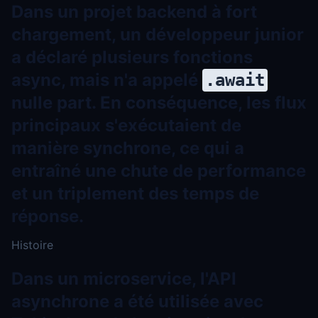
Dans un projet backend à fort
chargement, un développeur junior
a déclaré plusieurs fonctions
async, mais n'a appelé
.await
nulle part. En conséquence, les flux
principaux s'exécutaient de
manière synchrone, ce qui a
entraîné une chute de performance
et un triplement des temps de
réponse.
Histoire
Dans un microservice, l'API
asynchrone a été utilisée avec