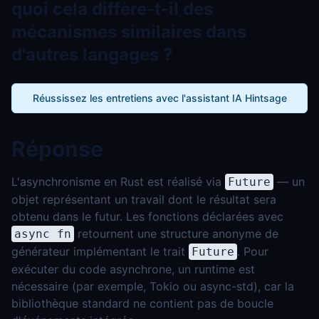
quoi cela diffère-t-il des
mécanismes similaires dans
d'autres langages ?
Réussissez les entretiens avec l'assistant IA Hintsage
Réponse
L'asynchronisme en Rust est réalisé via
— un
Future
objet représentant un travail dont le résultat sera
obtenu dans le futur. Les fonctions déclarées avec
retournent une structure anonyme de
async fn
générateur implémentant le trait
. Pour
Future
exécuter du code asynchrone, un runtime est
nécessaire (par exemple, Tokio ou async-std), car la
bibliothèque standard ne contient pas de boucle