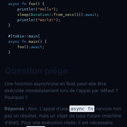
async
fn
foo
(
)
{
println!
(
"Hello"
)
;
sleep
(
Duration
::
from_secs
(
1
)
)
.
await
;
println!
(
"World!"
)
;
}
#[tokio::main]
async
fn
main
(
)
{
foo
(
)
.
await
;
}
Question piège
Une fonction asynchrone en Rust peut-elle être
exécutée immédiatement lors de l'appel par défaut ?
Pourquoi ?
Réponse :
Non. L'appel d'une
renvoie non
async fn
pas un résultat, mais un objet de type Future (machine
d'état). Pour une exécution réelle, il est nécessaire