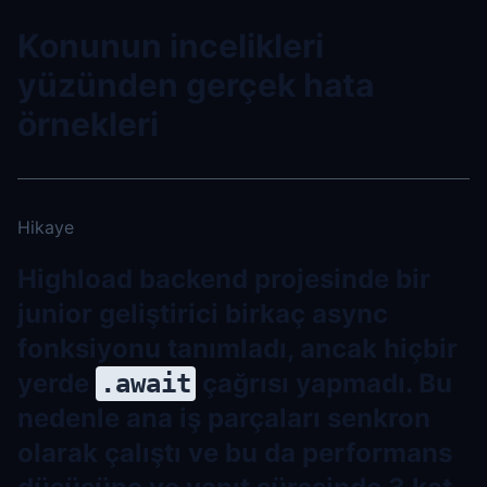
Konunun incelikleri
yüzünden gerçek hata
örnekleri
Hikaye
Highload backend projesinde bir
junior geliştirici birkaç async
fonksiyonu tanımladı, ancak hiçbir
yerde
çağrısı yapmadı. Bu
.await
nedenle ana iş parçaları senkron
olarak çalıştı ve bu da performans