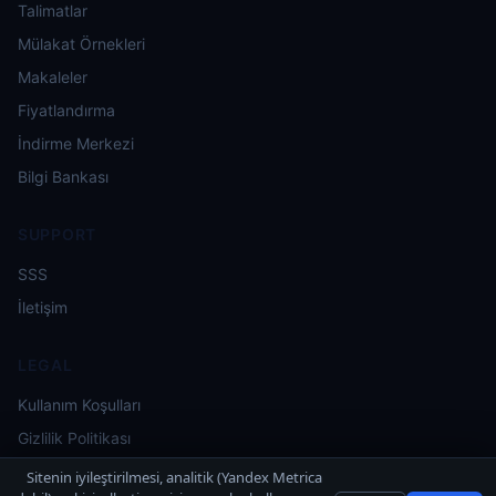
Talimatlar
Mülakat Örnekleri
Makaleler
Fiyatlandırma
İndirme Merkezi
Bilgi Bankası
SUPPORT
SSS
İletişim
LEGAL
Kullanım Koşulları
Gizlilik Politikası
Sitenin iyileştirilmesi, analitik (Yandex Metrica
© 2025–2026 Hintsage