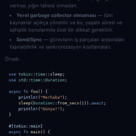
verirse, yığın tahsisi olmadan.
Yerel garbage collector olmaması
— tüm
kaynaklar açıkça yönetilir ve bu, yaşam süresi ve
sahiplik konularında özel bir dikkat gerektirir.
Send/Sync
— görevlerin iş parçaları arasındaki
taşınabilirlik ve senkronizasyon kısıtlamaları.
Örnek:
use
tokio
::
time
::
sleep
;
use
std
::
time
::
Duration
;
async
fn
foo
(
)
{
println!
(
"Merhaba"
)
;
sleep
(
Duration
::
from_secs
(
1
)
)
.
await
;
println!
(
"Dünya!"
)
;
}
#[tokio::main]
async
fn
main
(
)
{