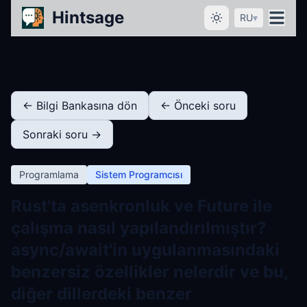
Hintsage
RU
▾
← Bilgi Bankasına dön
← Önceki soru
Sonraki soru →
Programlama
Sistem Programcısı
Rust'ta asenkronluk ve Future ile
çalışma nasıl yapılandırılmıştır?
async/await'in uygulanmasındaki
benzersiz özellikler nelerdir ve bu,
diğer dillerdeki benzer