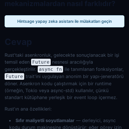
mekanizmalardan nasıl farklıdır?
Hintsage yapay zeka asistanı ile mülakatları geçin
Cevap
Rust'taki asenkronluk, gelecekte sonuçlanacak bir işi
temsil eden
nesnesi aracılığıyla
Future
gerçekleştirilir.
ile tanımlanan fonksiyonlar,
async fn
trait'ini uygulayan anonim bir yapı-jeneratörü
Future
döner. Asenkron kodu çalıştırmak için bir runtime
(örneğin, Tokio veya async-std) kullanılır, çünkü
standart kütüphane yerleşik bir event loop içermez.
Rust'ın ana özellikleri:
Sıfır maliyetli soyutlamalar
— derleyici, async
kodu durum makinesine dönüştürür; eğer görev izin