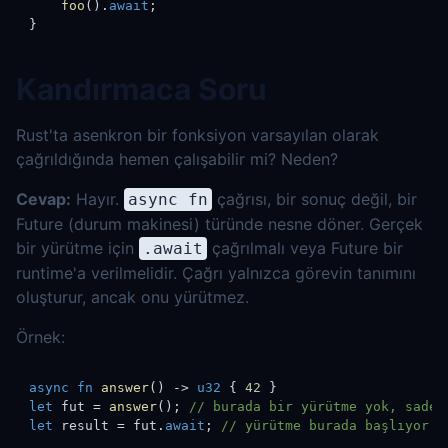
foo
(
)
.
await
;
}
Kandırmaca Soru
Rust'ta asenkron bir fonksiyon varsayılan olarak
çağrıldığında hemen çalışabilir mi? Neden?
Cevap:
Hayır.
çağrısı, bir sonuç değil, bir
async fn
Future (durum makinesi) türünde nesne döner. Gerçek
bir yürütme için
çağrılmalı veya Future bir
.await
runtime'a verilmelidir. Çağrı yalnızca görevin tanımını
oluşturur, ancak onu yürütmez.
Örnek:
async
fn
answer
(
)
->
u32
{
42
}
let
 fut 
=
answer
(
)
;
// burada bir yürütme yok, sadec
let
 result 
=
 fut
.
await
;
// yürütme burada başlıyor